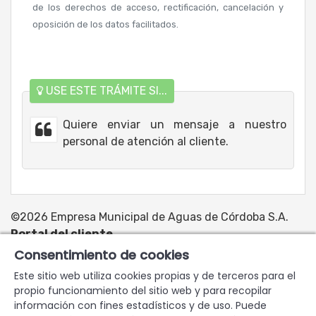
de los derechos de acceso, rectificación, cancelación y
oposición de los datos facilitados.
USE ESTE TRÁMITE SI...
Quiere enviar un mensaje a nuestro
personal de atención al cliente.
©2026 Empresa Municipal de Aguas de Córdoba S.A.
Portal del cliente
Consentimiento de cookies
www.emacsa.es
Aviso legal
Política de privacidad
Este sitio web utiliza cookies propias y de terceros para el
Política de cookies
Accesibilidad
Preguntas frecuentes
propio funcionamiento del sitio web y para recopilar
Mapa del sitio
información con fines estadísticos y de uso. Puede