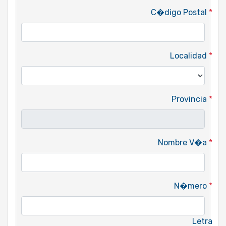
C�digo Postal
*
Localidad
*
Provincia
*
Nombre V�a
*
N�mero
*
Letra