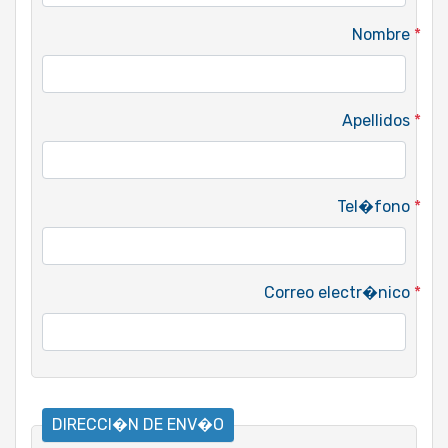
Nombre
*
Apellidos
*
Tel�fono
*
Correo electr�nico
*
DIRECCI�N DE ENV�O