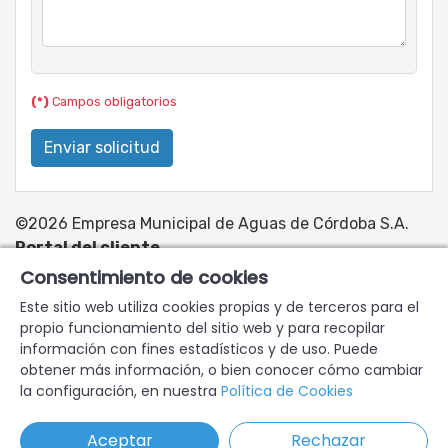
(*)
Campos obligatorios
©2026 Empresa Municipal de Aguas de Córdoba S.A.
Portal del cliente
Consentimiento de cookies
www.emacsa.es
Aviso legal
Política de privacidad
Este sitio web utiliza cookies propias y de terceros para el
Política de cookies
Accesibilidad
Preguntas frecuentes
propio funcionamiento del sitio web y para recopilar
Mapa del sitio
información con fines estadísticos y de uso. Puede
obtener más información, o bien conocer cómo cambiar
la configuración, en nuestra
Política de Cookies
Aceptar
Rechazar