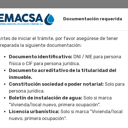
Documentación requerida
ntes de iniciar el trámite, por favor asegúrese de tener
reparada la siguiente documentación:
Documento identificativo:
DNI / NIE para persona
física o CIF para persona jurídica.
PP de EMACSA:
Documento acreditativo de la titularidad del
inmueble.
Constitución sociedad o poder notarial:
Solo para
persona jurídica.
Boletín de instalación de agua:
Solo si marca
ción de suministro
"Vivienda/local nuevo, primera ocupación".
Licencia urbanística:
Solo si marca "Vivienda/local
istro
nuevo, primera ocupación".