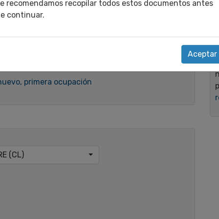
e recomendamos recopilar todos estos documentos antes
e continuar.
Aceptar
n
nuevo, primera ocupación
r
RE (CL)