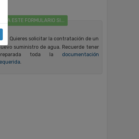
USA ESTE FORMULARIO SI...
Quieres solicitar la contratación de un
uevo suministro de agua. Recuerde tener
preparada toda la
documentación
equerida
.